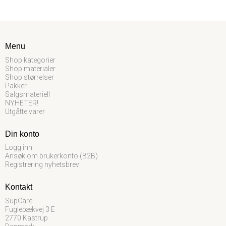
Menu
Shop kategorier
Shop materialer
Shop størrelser
Pakker
Salgsmateriell
NYHETER!
Utgåtte varer
Din konto
Logg inn
Ansøk om brukerkonto (B2B)
Registrering nyhetsbrev
Kontakt
SupCare
Fuglebækvej 3 E
2770 Kastrup