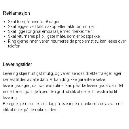
Reklamasjon
Skal foregå innenfor 8 dager.
Skal legges ved fakturakopi eller fakturanummer.
Skal ligge i original emballasje med merket ”feil”.
Skal returneres på billigste måte, som er postpakke.
Ring gjerne innen varen returneres da problemet ev. kan løses over
telefon.
Leveringstider
Levering skjer hurtigst mulig, og varen sendes direkte fra eget lager
senest til den avtalte dato. Vi kan dog ikke garantere selve
leveringsdagen, da postens rutiner kan påvirke leveringsdatoen. Det
er derfor en god ide å bestille i god tid slik at det er litt ekstra tid til
levering.
Beregne gjerne en ekstra dag på leveringen til ankomsten av varene
slik at du er på den sikre siden.