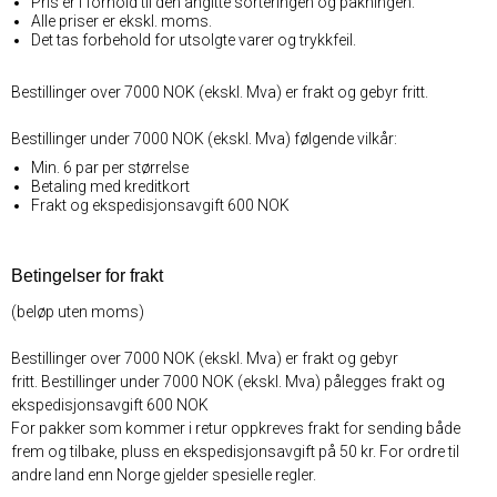
Pris er i forhold til den angitte sorteringen og pakningen.
Alle priser er ekskl. moms.
Det tas forbehold for utsolgte varer og trykkfeil.
Bestillinger over 7000 NOK (ekskl. Mva) er frakt og gebyr fritt.
Bestillinger under 7000 NOK (ekskl. Mva) følgende vilkår:
Min. 6 par per størrelse
Betaling med kreditkort
Frakt og ekspedisjonsavgift 600 NOK
Betingelser for frakt
(beløp uten moms)
Bestillinger over 7000 NOK (ekskl. Mva) er frakt og gebyr
fritt. Bestillinger under 7000 NOK (ekskl. Mva) pålegges frakt og
ekspedisjonsavgift 600 NOK
For pakker som kommer i retur oppkreves frakt for sending både
frem og tilbake, pluss en ekspedisjonsavgift på 50 kr. For ordre til
andre land enn Norge gjelder spesielle regler.