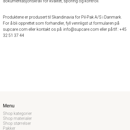
dokumentasjonskrav for kvalitet, sporing og kontroll.
Produktene er produsert til Skandinavia for Pil-Pak A/S i Danmark.
For å bli opprettet som forhandler, fyll vennligst ut formularen på
supcare.com eller kontakt os på: info@supcare.com eller på tlf.: +45
32 51 37 44
Menu
Shop kategorier
Shop materialer
Shop størrelser
Pakker