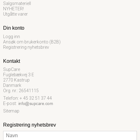
Salgsmateriell
NYHETER!
Utgåtte varer
Din konto
Logg inn
Ansøk om brukerkonto (B2B)
Registrering nyhetsbrev
Kontakt
SupCare
Fuglebækvej 3 E
2770 Kastrup
Danmark
Org. nr.: 26541115
Telefon: + 45 32 51 37 44
E-post
:
Sitemap
Registrering nyhetsbrev