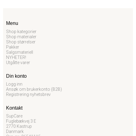
Menu
Shop kategorier
Shop materialer
Shop størrelser
Pakker
Salgsmateriell
NYHETER!
Utgåtte varer
Din konto
Logg inn
Ansøk om brukerkonto (B2B)
Registrering nyhetsbrev
Kontakt
SupCare
Fuglebækvej 3 E
2770 Kastrup
Danmark