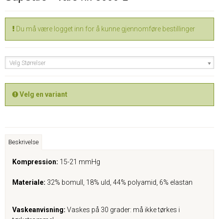
Du må være logget inn for å kunne gjennomføre bestillinger
Velg Størrelser
Velg en variant
Beskrivelse
Kompression:
15-21 mmHg
Materiale:
32% bomull, 18% uld, 44% polyamid, 6% elastan
Vaskeanvisning:
Vaskes på 30 grader: må ikke tørkes i