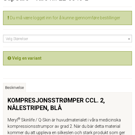
Du må være logget inn for å kunne gjennomføre bestillinger
Velg Størrelser
Velg en variant
Beskrivelse
KOMPRESJONSSTRØMPER CCL. 2,
NÅLESTRIPEN, BLÅ
®
Meryl
Skinlife / Q-Skin är huvudmaterialet i våra medicinska
kompressionsstrumpor av grad 2. När du bär detta material
kommer du att uppleva en silkeslen och stark produkt som ger