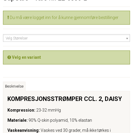
Du må være logget inn for å kunne gjennomføre bestillinger
Velg Størrelser
Velg en variant
Beskrivelse
KOMPRESJONSSTRØMPER CCL. 2,
DAISY
Kompression:
23-32 mmHg
Materiale:
90% Q-skin polyamid, 10% elastan
Vaskeanvisning:
Vaskes ved 30 grader, må ikke tørkes i