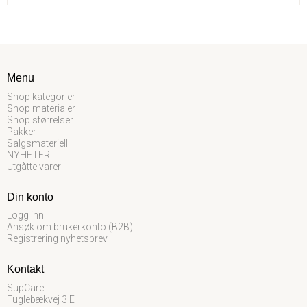
Menu
Shop kategorier
Shop materialer
Shop størrelser
Pakker
Salgsmateriell
NYHETER!
Utgåtte varer
Din konto
Logg inn
Ansøk om brukerkonto (B2B)
Registrering nyhetsbrev
Kontakt
SupCare
Fuglebækvej 3 E