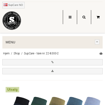
SupCare NO
MENU
Hjem
/
Shop
/
SupCare - Vare nr. 22-8300-2
Utsalg