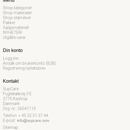
Menu
Shop kategorier
Shop materialer
Shop størrelser
Pakker
Salgsmateriell
NYHETER!
Utgåtte varer
Din konto
Logg inn
Ansøk om brukerkonto (B2B)
Registrering nyhetsbrev
Kontakt
SupCare
Fuglebækvej 3 E
2770 Kastrup
Danmark
Org. nr.: 26541115
Telefon: + 45 32 51 37 44
E-post
:
Sitemap