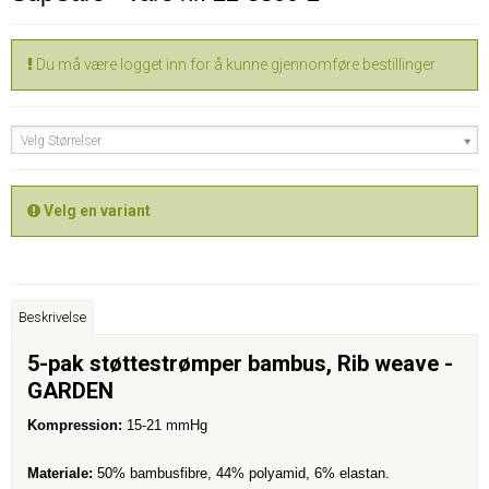
Du må være logget inn for å kunne gjennomføre bestillinger
Velg Størrelser
Velg en variant
Beskrivelse
5-pak støttestrømper bambus, Rib weave -
GARDEN
Kompression:
15-21 mmHg
Materiale:
50% bambusfibre, 44% polyamid, 6% elastan.