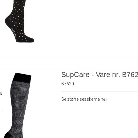
SupCare - Vare nr. B76
B7620
Se størrelsesskema h
er