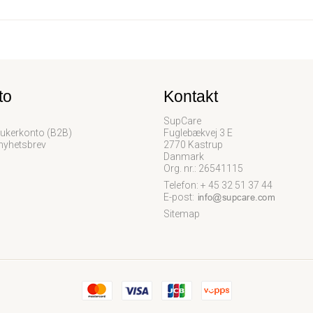
to
Kontakt
SupCare
ukerkonto (B2B)
Fuglebækvej 3 E
 nyhetsbrev
2770 Kastrup
Danmark
Org. nr.: 26541115
Telefon: + 45 32 51 37 44
E-post
:
Sitemap