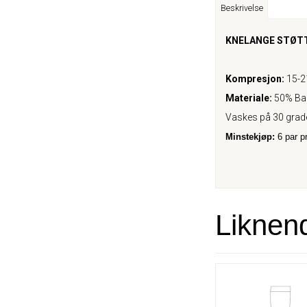
Beskrivelse
KNELANGE STØTT
Kompresjon:
15-
Materiale:
50% Bam
Vaskes på 30 grade
Minstekjøp:
6 par pr
Liknen