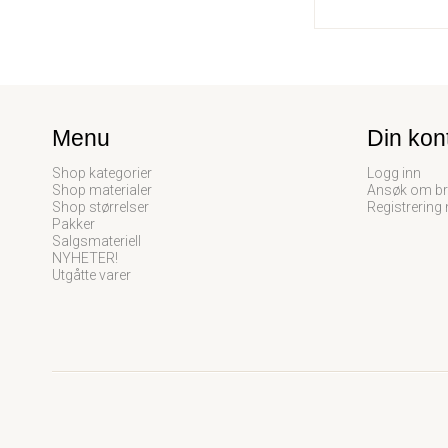
Menu
Din kon
Shop kategorier
Logg inn
Shop materialer
Ansøk om br
Shop størrelser
Registrering
Pakker
Salgsmateriell
NYHETER!
Utgåtte varer