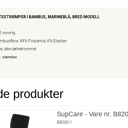
ESTRØMPER I BAMBUS, MARINEBLÅ, BRED MODELL
21 mmHg
busfibre, 44% Polyamid, 6% Elastan
r, ikke tørketrommel
. størrelse
de produkter
SupCare - Vare nr. B82
B8200-1