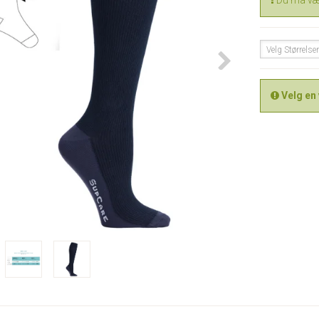
Du må vær
Velg Størrelse
Velg en 